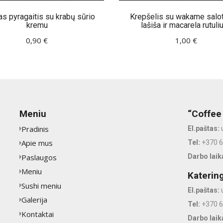
as pyragaitis su krabų sūrio
Krepšelis su wakame salo
kremu
lašiša ir macarela rutuli
0,90
€
1,00
€
Meniu
“Coffee
Pradinis
El.paštas:
Apie mus
Tel:
+370 
Paslaugos
Darbo laik
Meniu
Katerin
Sushi meniu
El.paštas:
Galerija
Tel:
+370 
Kontaktai
Darbo laik