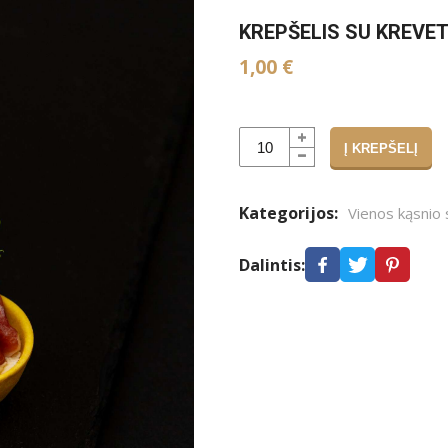
KREPŠELIS SU KREVE
1,00
€
Į KREPŠELĮ
Alternative:
Kategorijos:
Vienos kąsnio 
Dalintis: