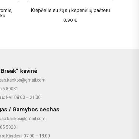
tomis,
Krepšelis su žąsų kepenėlių paštetu
uku
0,90
€
 Break” kavinė
uab.kankos@gmail.com
676 80031
as:
I-VI: 08:00 – 21:00
gas / Gamybos cechas
uab.kankos@gmail.com
605 50201
as:
Kasdien: 07:00 – 18:00