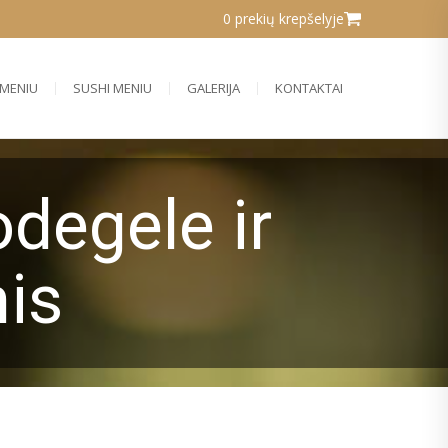
0 prekių krepšelyje
MENIU
SUSHI MENIU
GALERIJA
KONTAKTAI
odegele ir
is