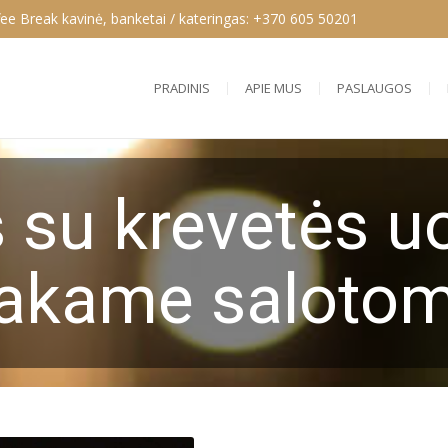
ee Break kavinė, banketai / kateringas: +370 605 50201
PRADINIS
APIE MUS
PASLAUGOS
 su krevetės u
akame salotom