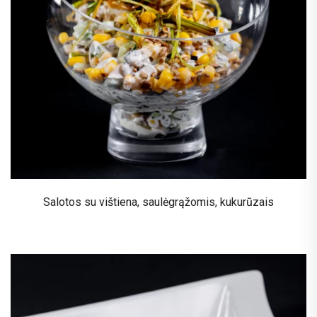
Salotos su vištiena, saulėgrąžomis, kukurūzais