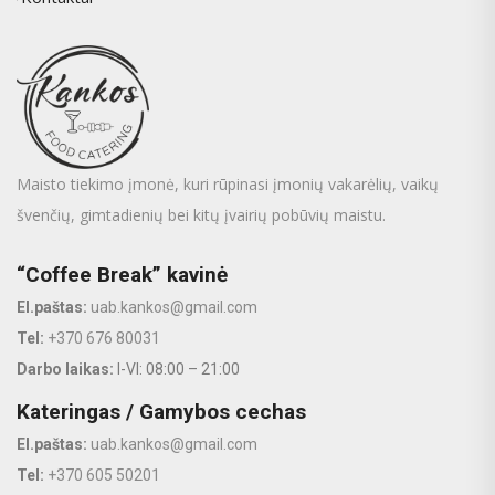
Maisto tiekimo įmonė, kuri rūpinasi įmonių vakarėlių, vaikų
švenčių, gimtadienių bei kitų įvairių pobūvių maistu.
“Coffee Break” kavinė
El.paštas:
uab.kankos@gmail.com
Tel:
+370 676 80031
Darbo laikas:
I-VI: 08:00 – 21:00
Kateringas / Gamybos cechas
El.paštas:
uab.kankos@gmail.com
Tel:
+370 605 50201