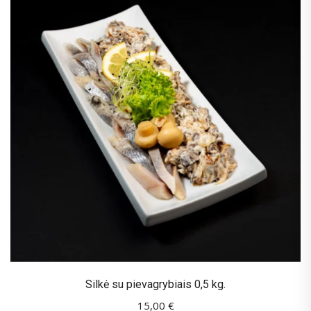
Silkė su pievagrybiais 0,5 kg.
15,00
€