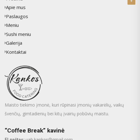
Apie mus
Paslaugos
Meniu
Sushi meniu
Galerija
Kontaktai
Maisto tiekimo įmonė, kuri rūpinasi įmonių vakarėlių, vaikų
švenčių, gimtadienių bei kitų įvairių pobūvių maistu.
“Coffee Break” kavinė
El.paštas:
uab.kankos@gmail.com