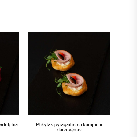
iladelphia
Plikytas pyragaitis su kumpiu ir
daržovėmis