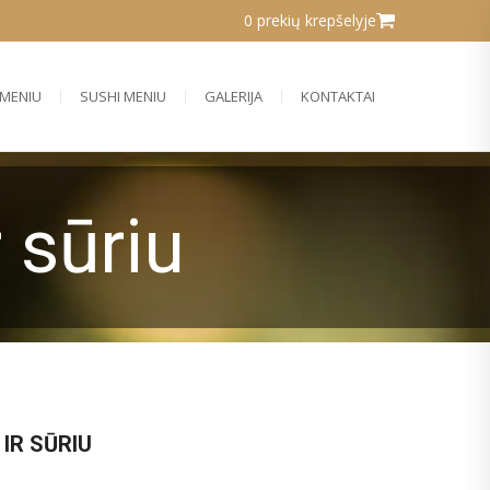
0 prekių krepšelyje
MENIU
SUSHI MENIU
GALERIJA
KONTAKTAI
r sūriu
 IR SŪRIU