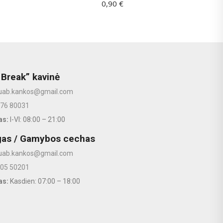
0,90
€
 Break” kavinė
uab.kankos@gmail.com
676 80031
as:
I-VI: 08:00 – 21:00
gas / Gamybos cechas
uab.kankos@gmail.com
605 50201
as:
Kasdien: 07:00 – 18:00