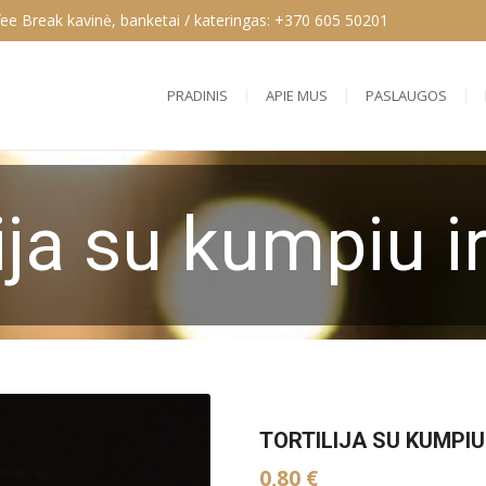
ee Break kavinė, banketai / kateringas: +370 605 50201
PRADINIS
APIE MUS
PASLAUGOS
ija su kumpiu i
TORTILIJA SU KUMPIU
0,80
€