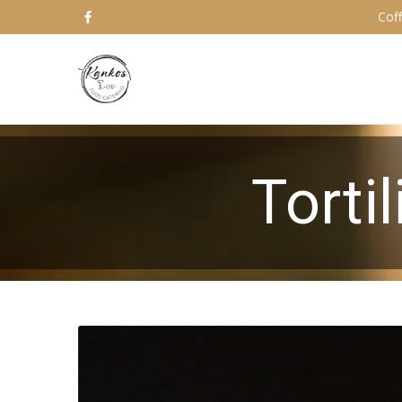
Coff
Tortil