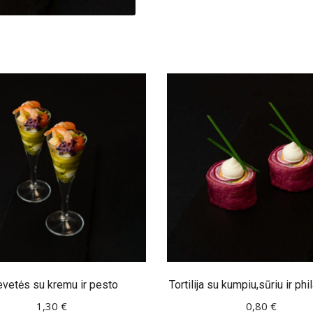
evetės su kremu ir pesto
Tortilija su kumpiu,sūriu ir ph
1,30
€
0,80
€