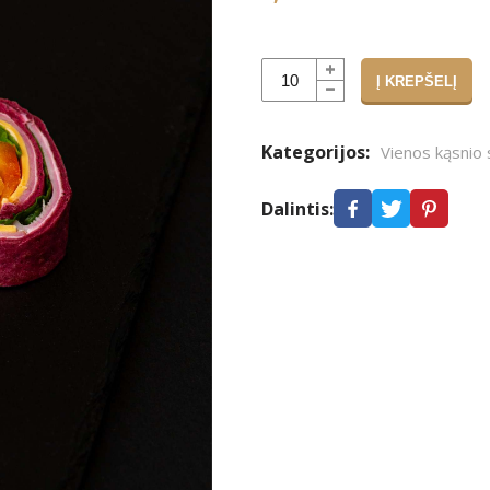
Į KREPŠELĮ
Alternative:
Kategorijos:
Vienos kąsnio 
Dalintis: