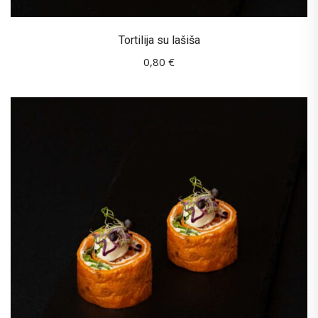
Tortilija su lašiša
0,80
€