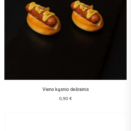
Vieno kąsnio dešrainis
0,90
€