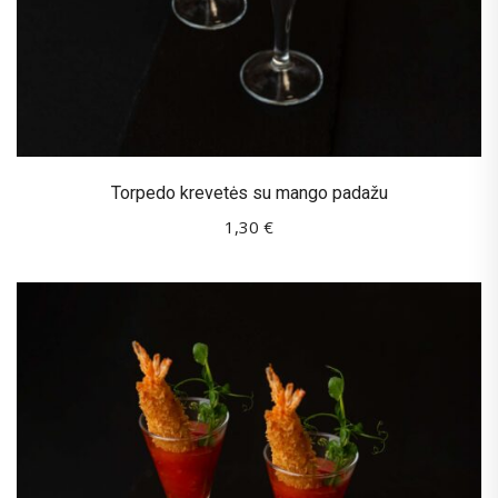
Torpedo krevetės su mango padažu
1,30
€