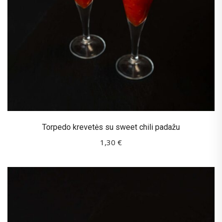
Torpedo krevetės su sweet chili padažu
1,30
€