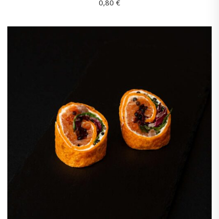
0,80
€