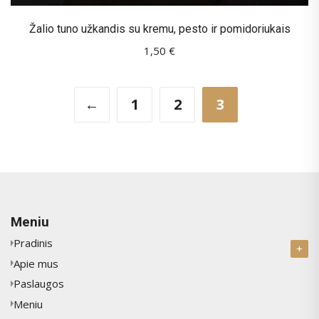
Žalio tuno užkandis su kremu, pesto ir pomidoriukais
1,50
€
←
1
2
3
Meniu
Pradinis
Apie mus
Paslaugos
Meniu