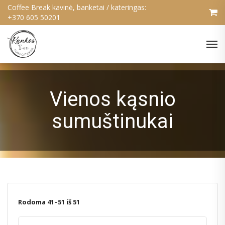
Coffee Break kavinė, banketai / kateringas:
+370 605 50201
Vienos kąsnio
sumuštinukai
Rodoma 41–51 iš 51