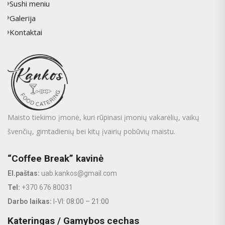
Sushi meniu
Galerija
Kontaktai
Maisto tiekimo įmonė, kuri rūpinasi įmonių vakarėlių, vaikų
švenčių, gimtadienių bei kitų įvairių pobūvių maistu.
“Coffee Break” kavinė
El.paštas:
uab.kankos@gmail.com
Tel:
+370 676 80031
Darbo laikas:
I-VI: 08:00 – 21:00
Kateringas / Gamybos cechas