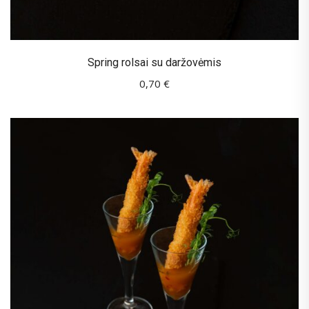
Spring rolsai su daržovėmis
0,70
€