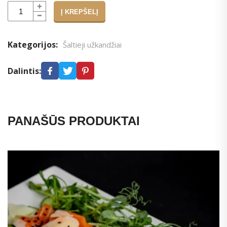
Į KREPŠELĮ
Alternative:
Kategorijos:
Šaltieji užkandžiai
Dalintis:
PANAŠŪS PRODUKTAI