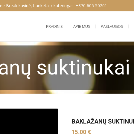
ee Break kavinė, banketai / kateringas: +370 605 50201
PRADINIS
APIE MUS
PASLAUGOS
anų suktinukai 
BAKLAŽANŲ SUKTINUK
15,00
€