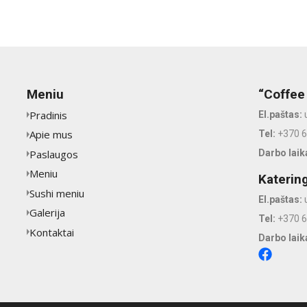
Meniu
“Coffee
Pradinis
El.paštas:
Apie mus
Tel:
+370 
Paslaugos
Darbo laik
Meniu
Katerin
Sushi meniu
El.paštas:
Galerija
Tel:
+370 
Kontaktai
Darbo laik