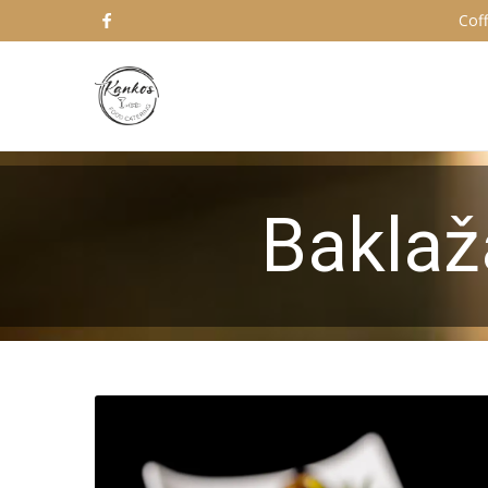
Coff
Baklaž