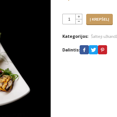
Į KREPŠELĮ
Alternative:
Kategorijos:
Šaltieji užkandž
Dalintis: