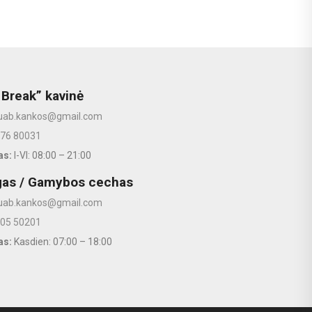
 Break” kavinė
uab.kankos@gmail.com
676 80031
as:
I-VI: 08:00 – 21:00
gas / Gamybos cechas
uab.kankos@gmail.com
605 50201
as:
Kasdien: 07:00 – 18:00